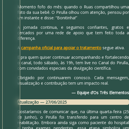
Momento fofo do mês: quando o Ruas compartilhou uma
foto da sua bebê. O Pirulla olhou com atenção, pensou por
um instante e disse: “Bonitinha!”
A jornada continua, e seguimos confiantes, gratos e
cercados por uma rede de apoio que tem feito toda a
diferença.
A
campanha oficial para apoiar o tratamento
segue ativa.
E pra quem quiser continuar acompanhando e fortalecendo
o canal, todo sábado, às 19h, tem live no Canal do Pirulla,
com convidados especiais da divulgação científica.
Obrigado por continuarem conosco. Cada mensagem,
visualização e contribuição tem um impacto real.
— Equipe d’Os Três Elementos
Atualização — 27/06/2025
Gostaríamos de comunicar que, na última quarta-feira (25
de Junho), o Pirulla foi transferido para um centro de
reabilitação. Embora ainda siga como paciente do hospital
e tenha exames pendentes, essa etapa simboliza um