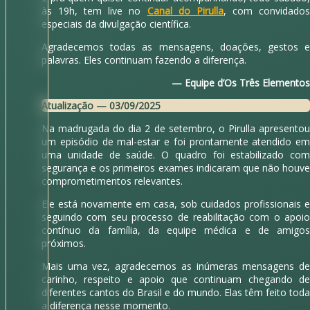
às 19h, tem live no
Canal do Pirulla
, com convidado
especiais da divulgação científica.
Agradecemos todas as mensagens, doações, gestos e
palavras. Eles continuam fazendo a diferença.
— Equipe d’Os Três Elementos
Atualização — 03/09/2025
Na madrugada do dia 2 de setembro, o Pirulla apresentou
um episódio de mal-estar e foi prontamente atendido em
uma unidade de saúde. O quadro foi estabilizado com
segurança e os primeiros exames indicaram que não houve
comprometimentos relevantes.
Ele está novamente em casa, sob cuidados profissionais e
seguindo com seu processo de reabilitação com o apoio
contínuo da família, da equipe médica e de amigos
próximos.
Mais uma vez, agradecemos as inúmeras mensagens de
carinho, respeito e apoio que continuam chegando de
diferentes cantos do Brasil e do mundo. Elas têm feito toda
a diferença nesse momento.