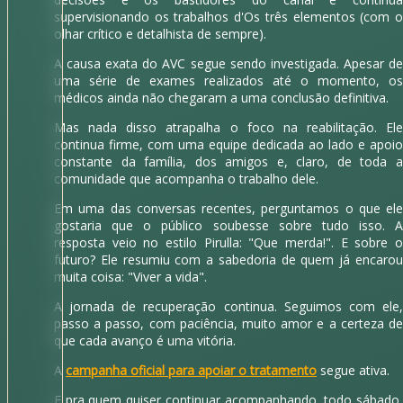
supervisionando os trabalhos d'Os três elementos (com o
olhar crítico e detalhista de sempre).
A causa exata do AVC segue sendo investigada. Apesar de
uma série de exames realizados até o momento, os
médicos ainda não chegaram a uma conclusão definitiva.
Mas nada disso atrapalha o foco na reabilitação. Ele
continua firme, com uma equipe dedicada ao lado e apoio
constante da família, dos amigos e, claro, de toda a
comunidade que acompanha o trabalho dele.
Em uma das conversas recentes, perguntamos o que ele
gostaria que o público soubesse sobre tudo isso. A
resposta veio no estilo Pirulla: "Que merda!". E sobre o
futuro? Ele resumiu com a sabedoria de quem já encarou
muita coisa: "Viver a vida".
A jornada de recuperação continua. Seguimos com ele,
passo a passo, com paciência, muito amor e a certeza de
que cada avanço é uma vitória.
A
campanha oficial para apoiar o tratamento
segue ativa.
E pra quem quiser continuar acompanhando, todo sábado,