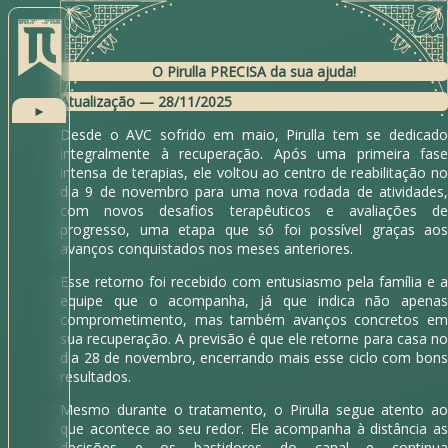
O Pirulla PRECISA da sua ajuda!
Atualização — 28/11/2025
►
Desde o AVC sofrido em maio, Pirulla tem se dedicado
integralmente à recuperação. Após uma primeira fase
intensa de terapias, ele voltou ao centro de reabilitação no
dia 9 de novembro para uma nova rodada de atividades,
com novos desafios terapêuticos e avaliações de
progresso, uma etapa que só foi possível graças aos
avanços conquistados nos meses anteriores.
Esse retorno foi recebido com entusiasmo pela família e a
equipe que o acompanha, já que indica não apenas
comprometimento, mas também avanços concretos em
sua recuperação. A previsão é que ele retorne para casa no
dia 28 de novembro, encerrando mais esse ciclo com bons
resultados.
Mesmo durante o tratamento, o Pirulla segue atento ao
que acontece ao seu redor. Ele acompanha à distância as
decisões e os bastidores do canal e continua