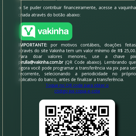
Se puder contribuir financeiramente, acesse a vaquinh
criada através do botão abaixo:
IMPORTANTE:
por motivos contábeis, doações feitas
através do site Vakinha tem um valor mínimo de R$ 25,00.
Para doar valores menores, use a chave pix
pirulla@vakinha.com.br
(QR Code abaixo). Lembrando que
agora você pode programar a transferência via pix para ser
recorrente, selecionando a periodicidade no próprio
aplicativo do banco, antes de finalizar a transferência.
Toque no QR code para obter o
código pix copia-e-cola