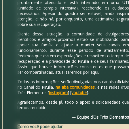
prontamente atendido e está internado em uma UTI
(unidade de terapia intensiva), recebendo os cuidados
necessários. Apesar do quadro ser estável, ainda inspira
atenção, e não há, por enquanto, uma estimativa segura
sobre sua recuperação.
Diante dessa situação, a comunidade de divulgadores
científicos e amigos próximos estão se mobilizando para
apoiar sua família e ajudar a manter seus canais em
funcionamento, durante esse período de afastamento.
Pedimos que evitem especulações e respeitem o tempo de
recuperação e a privacidade do Pirulla e de seus familiares.
Assim que houver informações consistentes que possam
ser compartilhadas, atualizaremos por aqui.
Todas as informações serão divulgadas nos canais oficiais:
no Canal do Pirulla,
na aba comunidades
, e nas redes d’O
Três Elementos [
instagram
] [
youtube
].
Agradecemos, desde já, todo o apoio e solidariedade que
temos recebido.
— Equipe d’Os Três Elementos
Como você pode ajudar